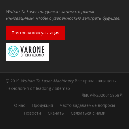
Wuhan Ta Laser продолжит занимать рынок
инновациями, чтобы с уверенностью выиграть будущее.
Почтовая консультация
2019
Wuhan Ta Laser Machinery
Все права защищены.

Технология от
leadong
/
Sitemap
鄂ICP备2020015958号
О нас
Продукция
Часто задаваемые вопросы
Новости
Скачать
Связаться с нами