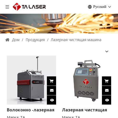
Pусский
Дом
/
Продукция
/
Лазерная чистящая машина
Волоконно -лазерная
Лазерная чистящая
очистка
машина
Марка:
TA
Марка:
TA