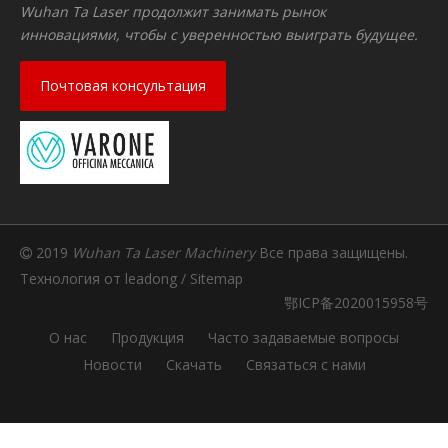
Wuhan Ta Laser продолжит занимать рынок
инновациями, чтобы с уверенностью выиграть будущее.
Почтовая консультация
2019
Wuhan Ta Laser Machinery
Все права защищены.

Технология от
leadong
/
Sitemap
鄂ICP备2020015958号
О нас
Продукция
Часто задаваемые вопросы
Новости
Скачать
Связаться с нами